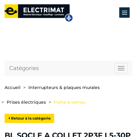
Catégories
Naviga
Accueil
Interrupteurs & plaques murales
Prises électriques
Fiche à verrou
Retour à la catégorie
BL SOCLE A COLLET 2P3F L5-30P