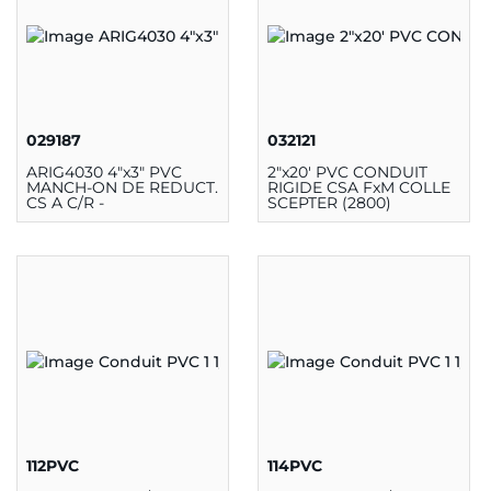
029187
032121
ARIG4030 4"x3" PVC
2"x20' PVC CONDUIT
MANCH-ON DE REDUCT.
RIGIDE CSA FxM COLLE
CS A C/R -
SCEPTER (2800)
112PVC
114PVC