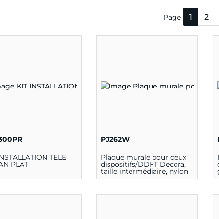
1
2
Page
300PR
PJ262W
 INSTALLATION TELE
Plaque murale pour deux
AN PLAT
dispositifs/DDFT Decora,
taille intermédiaire, nylon
thermoplastique, montage
sur dispositif, - Blanc