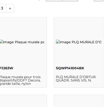
3
»
PJ263W
SQWP141004BK
Plaque murale pour trois
PLQ MURALE D’OBTUR.
dispositifs/DDFT Decora,
QUADR. SANS VIS, N.
grande taille, nylon
thermoplastique, montage
sur dispositif – Blanc