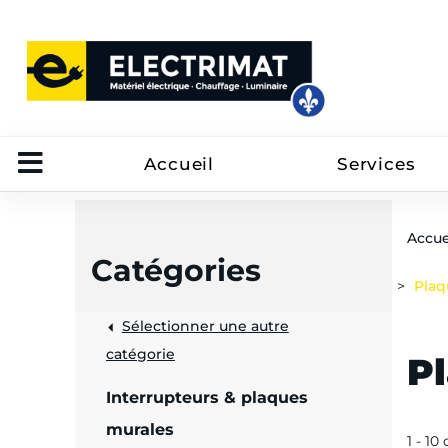
Accueil
Services
Accue
Catégories
Plaq
Sélectionner une autre
trôle
catégorie
P
on
Interrupteurs & plaques
 câbles
murales
1 - 10