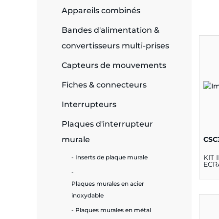
Appareils combinés
e
Bandes d'alimentation &
convertisseurs multi-prises
Capteurs de mouvements
ie
ues
Fiches & connecteurs
Interrupteurs
Plaques d'interrupteur
cité
CSC
murale
KIT
Inserts de plaque murale
ECR
Plaques murales en acier
écurité
inoxydable
on &
Plaques murales en métal