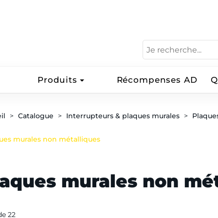
Produits
Récompenses AD
Q
il
Catalogue
Interrupteurs & plaques murales
Plaques
ues murales non métalliques
laques murales non mét
 de 22