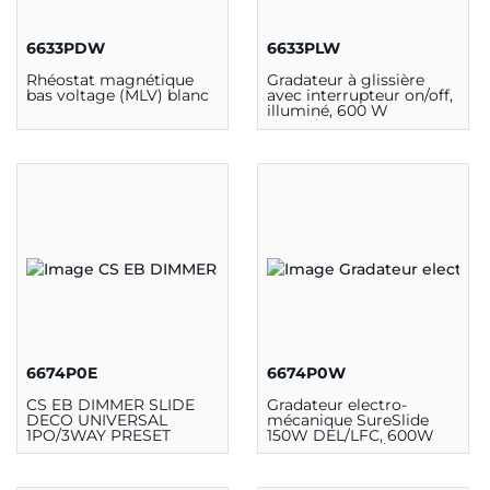
6633PDW
6633PLW
Rhéostat magnétique
Gradateur à glissière
bas voltage (MLV) blanc
avec interrupteur on/off,
illuminé, 600 W
Incandescent, 120V, 3
voies
6674P0E
6674P0W
CS EB DIMMER SLIDE
Gradateur electro-
DECO UNIVERSAL
mécanique SureSlide
1PO/3WAY PRESET
150W DEL/LFC, 600W
incandescence/halogène,
simple pole ou 3-way,
120Vac