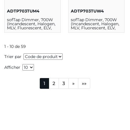
ADTP703TUM4
ADTP703TUW4
sofTap Dimmer, 700W
sofTap Dimmer, 700W
(Incandescent, Halogen,
(Incandescent, Halogen,
MLV, Fluorescent, ELV,
MLV, Fluorescent, ELV,
CFL, LED) Magnésium
CFL, LED) Blanc
1 - 10 de 59
Trier par
Afficher
1
2
3
»
»»