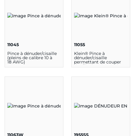
11045
11055
Pince à dénuder/cisaille
Klein® Pince à
(pleins de calibre 10 à
dénuder/cisaille
18 AWG)
permettant de couper
des fils de cuivre pleins
et multibrins
11063W
1955SS