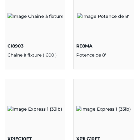
CI8903
RE8MA
Chaine à fixture ( 600 )
Potence de 8'
XP1EG10FT
XP1LG10FT