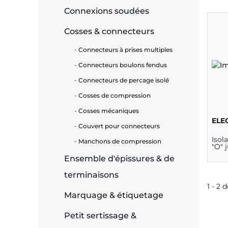
Connexions soudées
e
Cosses & connecteurs
Connecteurs à prises multiples
Connecteurs boulons fendus
ie
Connecteurs de percage isolé
ues
Cosses de compression
Cosses mécaniques
ELE
Couvert pour connecteurs
cité
Isol
Manchons de compression
"O" 
Ensemble d'épissures & de
terminaisons
1 - 2 
Marquage & étiquetage
écurité
on &
Petit sertissage &