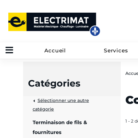
Accueil
Services
Accue
Catégories
C
Sélectionner une autre
trôle
catégorie
on
1 - 2 
Terminaison de fils &
 câbles
fournitures