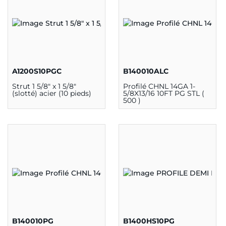
A1200S10PGC
B140010ALC
Strut 1 5/8" x 1 5/8"
Profilé CHNL 14GA 1-
(slotté) acier (10 pieds)
5/8X13/16 10FT PG STL (
500 )
B140010PG
B1400HS10PG