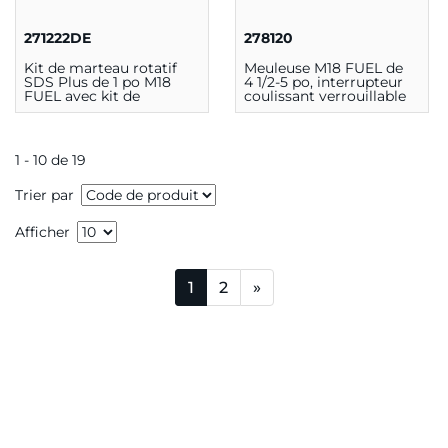
271222DE
278120
Kit de marteau rotatif
Meuleuse M18 FUEL de
SDS Plus de 1 po M18
4 1/2-5 po, interrupteur
FUEL avec kit de
coulissant verrouillable
dépoussiéreur
en marche (outil
seulement)
1 - 10 de 19
Trier par
Afficher
1
2
»