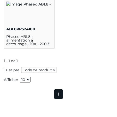
ABL8RPS24100
Phaseo ABL8 -
alimentation à
découpage - 10A - 200 à
500V mono/biphasé -
24Vcc"
1 - 1 de 1
Trier par
Afficher
1