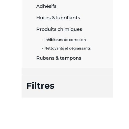
Adhésifs
e
Huiles & lubrifiants
Produits chimiques
ie
Inhibiteurs de corrosion
ues
Nettoyants et dégraissants
Rubans & tampons
cité
Filtres
écurité
on &