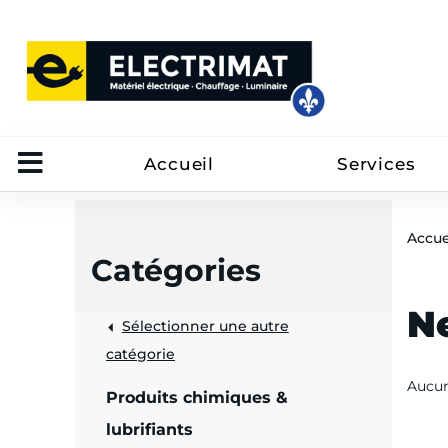
Accueil
Services
Accue
Catégories
Ne
Sélectionner une autre
trôle
catégorie
Aucun
on
Produits chimiques &
 câbles
lubrifiants