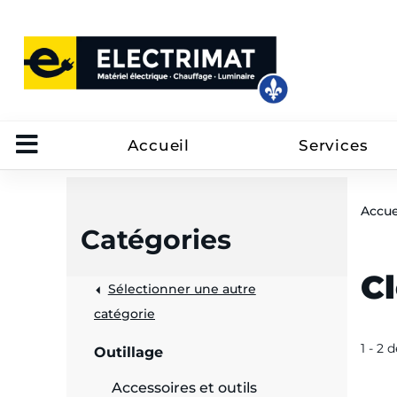
Accueil
Services
Accue
Catégories
Cl
Sélectionner une autre
trôle
catégorie
on
1 - 2 
Outillage
 câbles
Accessoires et outils