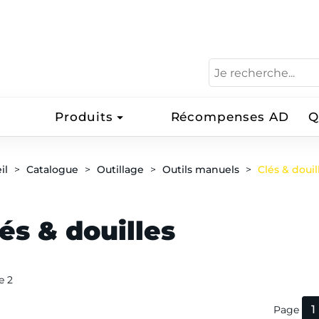
Produits
Récompenses AD
Q
il
Catalogue
Outillage
Outils manuels
Clés & douil
és & douilles
de 2
1
Page