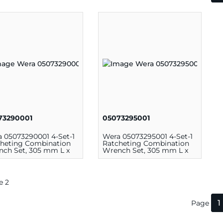
73290001
05073295001
 05073290001 4-Set-1
Wera 05073295001 4-Set-1
heting Combination
Ratcheting Combination
ch Set, 305 mm L x
Wrench Set, 305 mm L x
mm W x 55 mm H,
95 mm W x 55 mm H,
ome Molybdenum
Chrome Molybdenum
l
Steel
de 2
1
Page