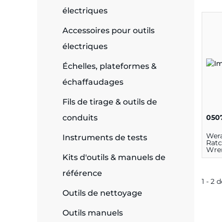
électriques
e
Accessoires pour outils
électriques
Échelles, plateformes &
ie
échaffaudages
ues
Fils de tirage & outils de
050
conduits
cité
Wera
Instruments de tests
Ratc
Wren
95 
Kits d'outils & manuels de
Chr
Stee
référence
1 - 2 
Outils de nettoyage
écurité
on &
Outils manuels