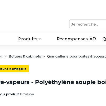
Produits
Récompenses AD
Q
il
Boîtiers & cabinets
Quincaillerie pour boîtes & access
our à la catégorie
e-vapeurs - Polyéthylène souple bo
du produit
BCVB54