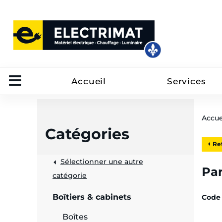
Accueil
Services
Accue
Catégories
Ret
Sélectionner une autre
trôle
Par
catégorie
on
Boîtiers & cabinets
Code 
 câbles
Boîtes