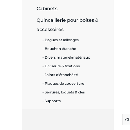
Cabinets
e
Quincaillerie pour boîtes &
accessoires
ie
Bagues et rallonges
ues
Bouchon étanche
Divers matériel/matériaux
Diviseurs & fixations
Joints d'étanchéité
cité
Plaques de couverture
Serrures, loquets & clés
Supports
écurité
C
on &