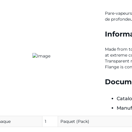
Pare-vapeurs
de profondeu
Informa
Made from to
at extreme c
Transparent m
Flange is con
Docume
Catal
Manuf
haque
1
Paquet (Pack)