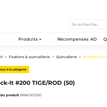
Produits
Récompenses AD
Q
il
Fixations & quincaillerie
Quincallerie
Bretelles & c
our à la catégorie
ck-It #200 TIGE/ROD (50)
du produit
BRACKIT200