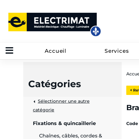
Accueil
Services
Accue
Catégories
Ret
Sélectionner une autre
trôle
Bra
catégorie
on
Fixations & quincaillerie
Code 
 câbles
Chaînes, câbles, cordes &