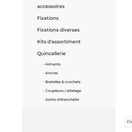
accessoires
e
Fixations
Fixations diverses
ie
Kits d'assortiment
ues
Quincallerie
Aimants
Ancres
cité
Bretelles & crochets
Coupleurs / attelage
Joints d'étanchéité
écurité
Fi
on &