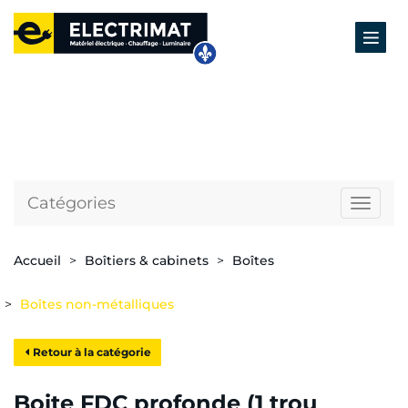
Catégories
Naviga
Accueil
Boîtiers & cabinets
Boîtes
Boîtes non-métalliques
Retour à la catégorie
Boite FDC profonde (1 trou