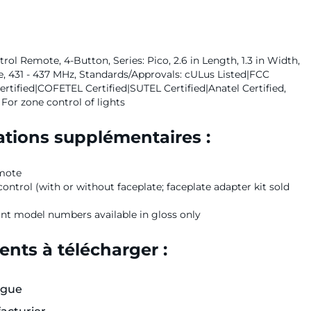
rol Remote, 4-Button, Series: Pico, 2.6 in Length, 1.3 in Width,
e, 431 - 437 MHz, Standards/Approvals: cULus Listed|FCC
Certified|COFETEL Certified|SUTEL Certified|Anatel Certified,
 For zone control of lights
tions supplémentaires :
mote
ntrol (with or without faceplate; faceplate adapter kit sold
t model numbers available in gloss only
nts à télécharger :
ogue