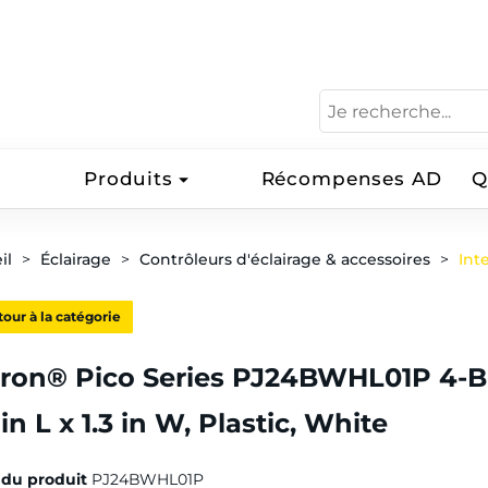
Produits
Récompenses AD
Q
il
Éclairage
Contrôleurs d'éclairage & accessoires
Int
our à la catégorie
tron® Pico Series PJ24BWHL01P 4-B
 in L x 1.3 in W, Plastic, White
du produit
PJ24BWHL01P