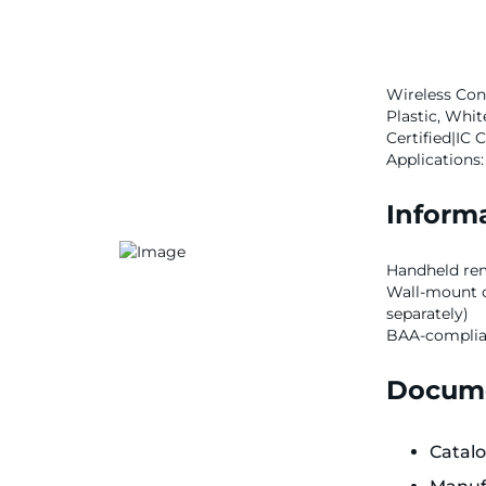
Wireless Cont
Plastic, Whit
Certified|IC 
Applications:
Informa
Handheld re
Wall-mount co
separately)
BAA-complian
Docume
Catal