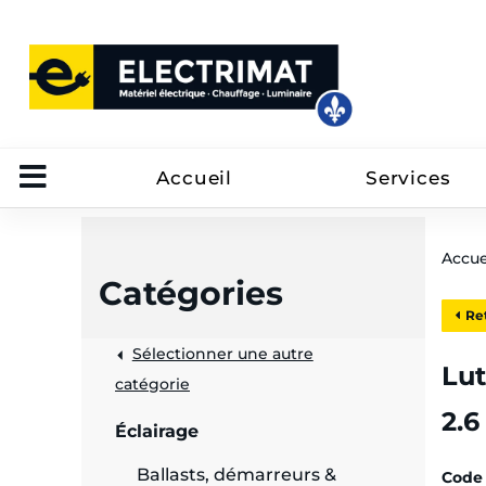
Accueil
Services
Accue
Catégories
Ret
Sélectionner une autre
trôle
Lu
catégorie
2.6
on
Éclairage
 câbles
Ballasts, démarreurs &
Code 