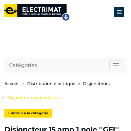
Catégories
Naviga
Accueil
Distribution électrique
Disjoncteurs
Disjoncteurs miniatures
Retour à la catégorie
Disjoncteur 15 amp 1 pole ''GFI''