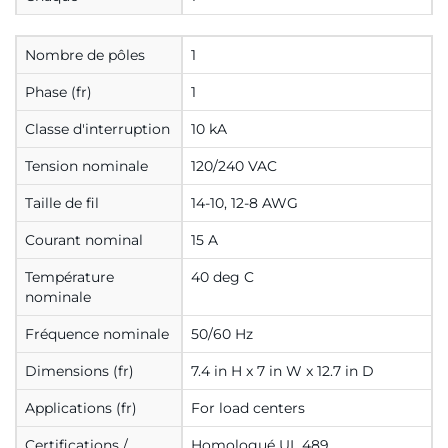
Nombre de pôles
1
Phase (fr)
1
Classe d'interruption
10 kA
Tension nominale
120/240 VAC
Taille de fil
14-10, 12-8 AWG
Courant nominal
15 A
Température
40 deg C
nominale
Fréquence nominale
50/60 Hz
Dimensions (fr)
7.4 in H x 7 in W x 12.7 in D
Applications (fr)
For load centers
Certifications /
Homologué UL 489