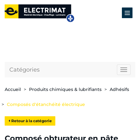
Catégories
Naviga
Accueil
Produits chimiques & lubrifiants
Adhésifs
Composés d'étanchéité électrique
Retour à la catégorie
Composé obturateur en pâte