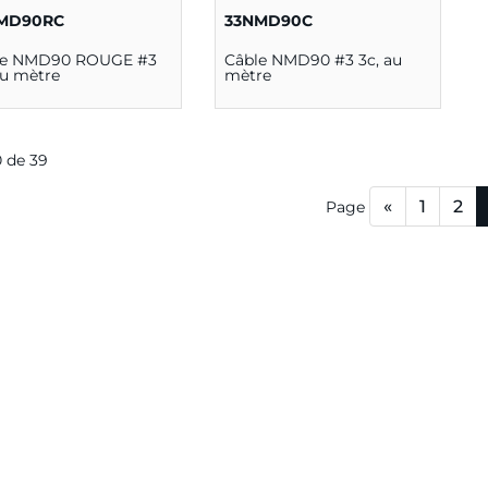
MD90RC
33NMD90C
le NMD90 ROUGE #3
Câble NMD90 #3 3c, au
au mètre
mètre
0 de 39
«
1
2
Page