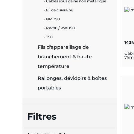
Câbles sous gaine non métallique
Fil de cuivre nu
NMD90
RW90 / RWU90
T90
143
Fils d'appareillage de
Câbl
branchement & haute
75m
température
Rallonges, dévidoirs & boîtes
portables
Filtres