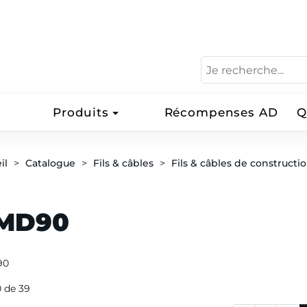
Produits
Récompenses AD
Q
il
Catalogue
Fils & câbles
Fils & câbles de constructi
MD90
90
0 de 39