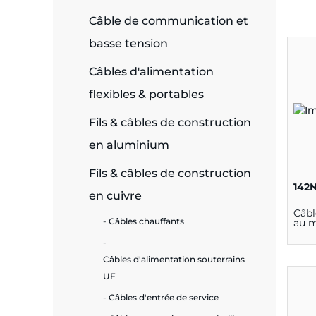
Câble de communication et
e
basse tension
Câbles d'alimentation
flexibles & portables
ie
ues
Fils & câbles de construction
en aluminium
Fils & câbles de construction
cité
142
en cuivre
Câbl
Câbles chauffants
au 
Câbles d'alimentation souterrains
écurité
UF
on &
Câbles d'entrée de service