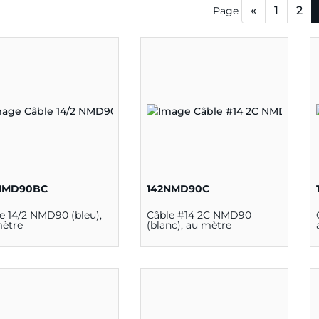
«
1
2
Page
NMD90BC
142NMD90C
e 14/2 NMD90 (bleu),
Câble #14 2C NMD90
mètre
(blanc), au mètre