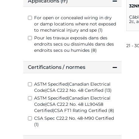
Applications (fr)
32N
Câb
For open or concealed wiring in dry
2c, 
or damp locations where not exposed
to mechanical injury and spe (1)
Pour les travaux exposés dans des
endroits secs ou dissimulés dans des
21 - 3
endroits secs ou humides (8)
Certifications / normes
ASTM Specified|Canadian Electrical
Code|CSA C22.2 No. 48 Certified (13)
ASTM Specified|Canadian Electrical
Code|CSA C22.2 No. 48 LL90458
Certified|CSA FT1 Rating Certified (8)
CSA Spec C22.2 No. 48-M90 Certified
(1)