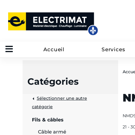
Accueil
Services
Accue
Catégories
N
Sélectionner une autre
trôle
catégorie
NMD
on
Fils & câbles
21 - 3
 câbles
Câble armé