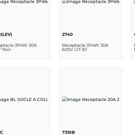
0(LEV)
2740
eptacle 3P4W 30A
Réceptacle 3P4W 30A
 Noir
600V L17-30
6C
7310B