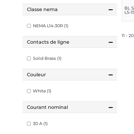
BL 
Classe nema
L5-1
NEMA L14-30R (1)
11 - 2
Contacts de ligne
Solid Brass (1)
Couleur
White (1)
Courant nominal
30 A (1)