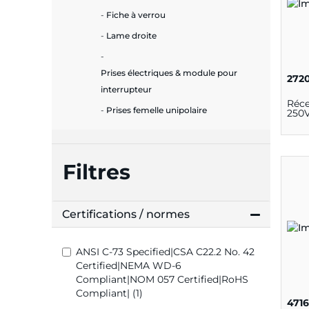
Fiche à verrou
Lame droite
Prises électriques & module pour
272
interrupteur
Réc
Prises femelle unipolaire
250V
Filtres
Certifications / normes
ANSI C-73 Specified|CSA C22.2 No. 42
Certified|NEMA WD-6
Compliant|NOM 057 Certified|RoHS
Compliant| (1)
471