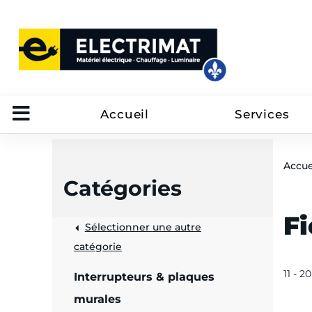
Accueil
Services
Accue
Catégories
Fi
Sélectionner une autre
trôle
catégorie
on
11 - 2
Interrupteurs & plaques
 câbles
murales