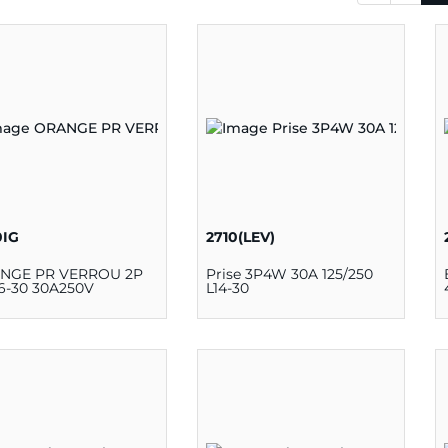
0IG
2710(LEV)
NGE PR VERROU 2P
Prise 3P4W 30A 125/250
6-30 30A250V
L14-30