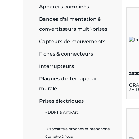
Appareils combinés
e
Bandes d'alimentation &
convertisseurs multi-prises
Capteurs de mouvements
ie
ues
Fiches & connecteurs
Interrupteurs
262
Plaques d'interrupteur
cité
ORA
murale
3F L
Prises électriques
DDFT & Anti-Arc
écurité
Dispositifs à broches et manchons
on &
étanche à l'eau