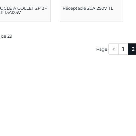
SOCLE A COLLET 2P 3F
Réceptacle 20A 250V TL
5P 15A125V
0 de 29
«
1
2
Page