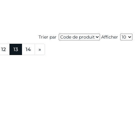
Trier par
Afficher
12
13
14
»