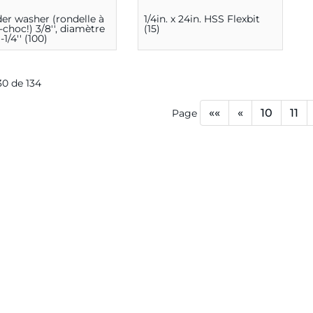
er washer (rondelle à
1/4in. x 24in. HSS Flexbit
-choc!) 3/8'', diamètre
(15)
1-1/4'' (100)
130 de 134
««
«
10
11
Page