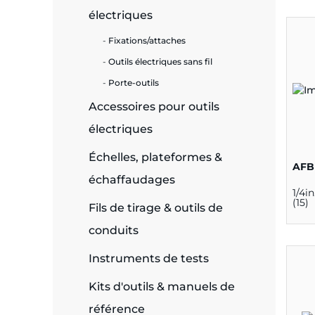
électriques
e
Fixations/attaches
Outils électriques sans fil
Porte-outils
ie
Accessoires pour outils
ues
électriques
Échelles, plateformes &
AFB
échaffaudages
cité
1/4i
(15)
Fils de tirage & outils de
conduits
Instruments de tests
écurité
Kits d'outils & manuels de
on &
référence