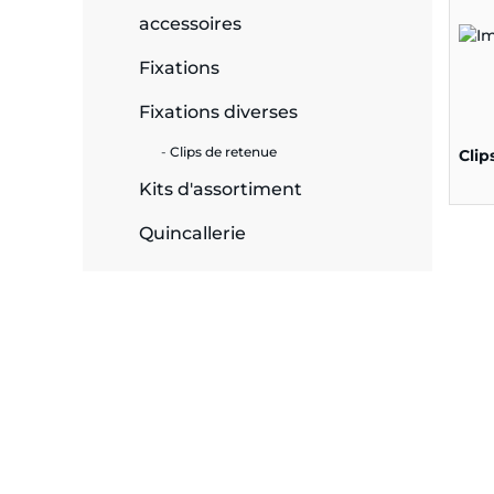
accessoires
e
Fixations
Fixations diverses
ie
Clips de retenue
Clip
ues
Kits d'assortiment
Quincallerie
cité
écurité
on &