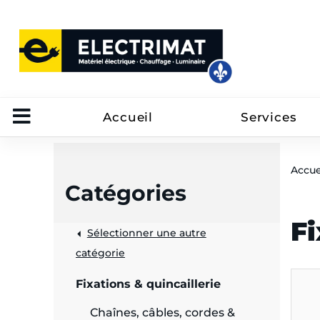
Accueil
Services
Accue
Catégories
Fi
Sélectionner une autre
trôle
catégorie
on
Fixations & quincaillerie
 câbles
Chaînes, câbles, cordes &